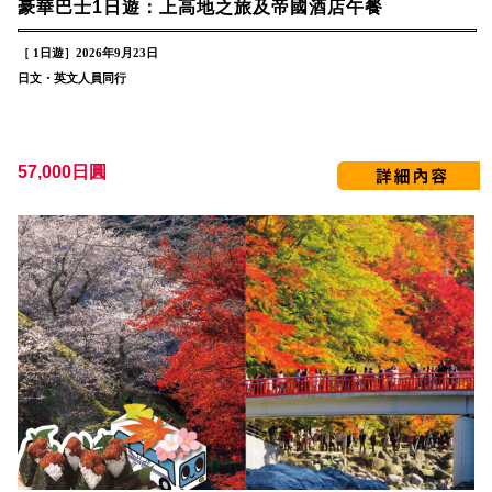
豪華巴士1日遊：上高地之旅及帝國酒店午餐
［ 1日遊］2026年9月23日
日文・英文人員同行
57,000日圓