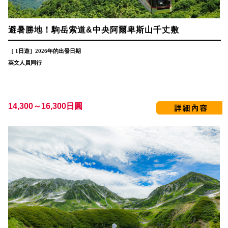
避暑勝地！駒岳索道&中央阿爾卑斯山千丈敷
［ 1日遊］2026年的出發日期
英文人員同行
14,300～16,300日圓