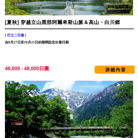
[夏秋] 穿越立山黑部阿爾卑斯山脈＆高山・白川郷
[ 巴士二日遊 ]
自8月27日至10月25日的期間設定出發日期
46,000 - 48,000日圓