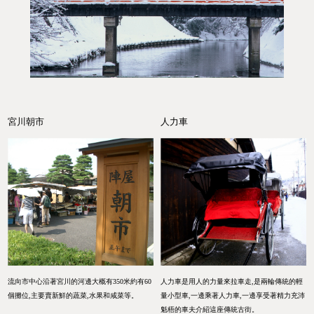
宮川朝市
人力車
流向市中心沿著宮川的河邊大概有350米約有60
人力車是用人的力量來拉車走,是兩輪傳統的輕
個攤位,主要賣新鮮的蔬菜,水果和咸菜等。
量小型車,一邊乘著人力車,一邊享受著精力充沛
魁梧的車夫介紹這座傳統古街。