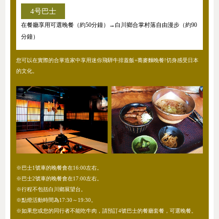
4号巴士
在餐廳享用可選晚餐（約50分鐘）→白川鄉合掌村落自由漫步（約90
分鐘）
您可以在實際的合掌造家中享用迷你飛騨牛排蓋飯+蕎麥麵晚餐!切身感受日本
的文化。
※巴士1號車的晚餐會在16:00左右。
※巴士2號車的晚餐會在17:00左右。
※行程不包括白川鄉展望台。
※點燈活動時間為17:30～19:30。
※如果您或您的同行者不能吃牛肉，請預訂4號巴士的餐廳套餐，可選晚餐。