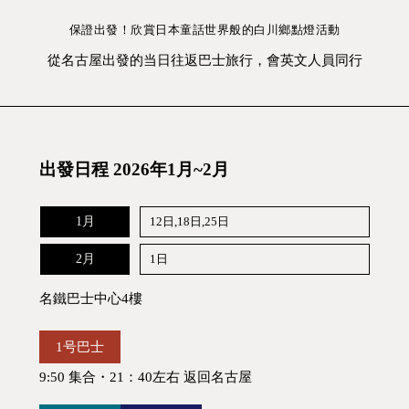
保證出發！欣賞日本童話世界般的白川鄉點燈活動
從名古屋出發的当日往返巴士旅行，會英文人員同行
出發日程
2026年1月~2月
1月
12日,18日,25日
2月
1日
名鐵巴士中心4樓
1号巴士
9:50 集合・21：40左右 返回名古屋