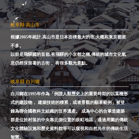
岐阜縣 高山市
根據2005年統計,高山市是日本面積最大的市,大概和東京都差
不多。
以前是飛驒國的首都,有飛驒的小京都之稱,傳統的城市文化氣
息仍然保留著的古街，
有很多觀光景點。
岐阜縣 白川鄉
白川鄉在1995年作為「例證人類歷史上的重要時期的以某種形
式的建設物，
建築技術的積累，或者景觀的顯著範例」被登
錄為聯合國教科文組織的世界遺產。
成為中心的合掌造建築
群是位於村落的中央靠北側位置的萩町地區，
通過周圍的傳統
文化體驗設施和歷史資料館等可以窺視和自然共生的傳統生活
智慧。