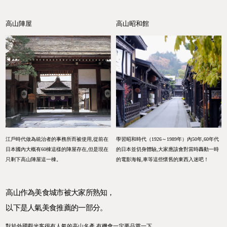
高山陣屋
高山昭和館
江戶時代做為統治者的事務所而被使用,從前在
學習昭和時代（1926～1989年）內50年,60年代
日本國內大概有60棟這樣的陣屋存在,但是現在
的日本並切身體驗,大家應該會對當時轟動一時
只剩下高山陣屋這一棟。
的電影海報,車等這些懷舊的東西入迷吧！
高山作為美食城市被大家所熟知，
以下是人氣美食推薦的一部分。
對於外國觀光客很有人氣的高山名產,有機會一定要品嘗一下。