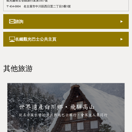
觀光廳長官登錄旅行業第1857號
〒454-0004 名古屋市中川區西日置二丁目3番5號
諮詢
名鐵觀光巴士公共主頁
其他旅游