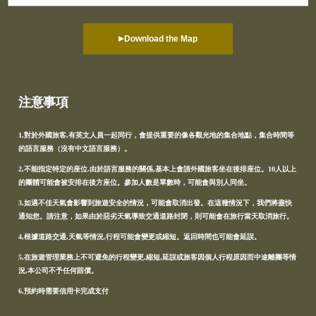
Download the Map
注意事項
1,對於外國旅客,有英文人員一起同行，會提供重要的像各觀光地的集合地點，集合時間等
的語言服務（沒有中文語言服務）。
2,不能指定特定的座位.由於語言服務的關係,基本上會請外國旅客坐在後排座位。10人以上
的團體可能會被安排在後方座位。參加人數是單數時，可能會與別人同坐。
3,如遇不佳天氣會影響到旅遊安全的情況，可能會取消出發。在這種情況下，我們將盡快
通知您。請注意，如果由於惡劣天氣導致交通道路封閉，則可能會在旅行當天取消旅行。
4,根據道路交通,天氣等情況,行程可能會變更或縮短。返回時間也可能會延誤。
5,在旅遊管理業務上不可避免的行程變更,縮短,延誤或旅客因個人行程原因而中途離團等情
況,本公司不予任何賠償。
6,預約時需要信用卡完成支付