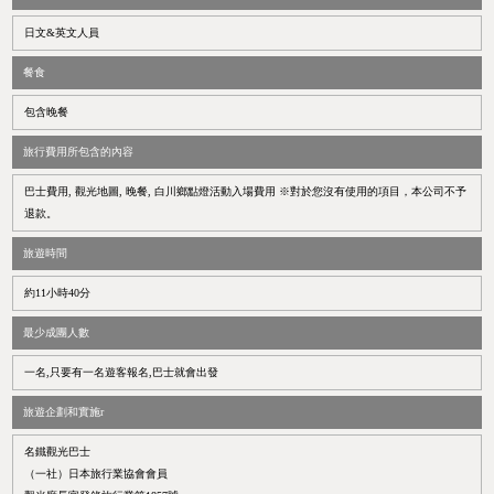
日文&英文人員
餐食
包含晚餐
旅行費用所包含的內容
巴士費用, 觀光地圖, 晚餐, 白川鄉點燈活動入場費用 ※對於您沒有使用的項目，本公司不予
退款。
旅遊時間
約11小時40分
最少成團人數
一名,只要有一名遊客報名,巴士就會出發
旅遊企劃和實施r
名鐵觀光巴士
（一社）日本旅行業協會會員