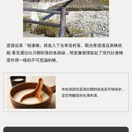
渡過這座『相逢橋』就進入了合掌造村落。觀光客渡過這座橋就
能
看見通往白川鄉村落的各路線，簡直像發揮架起了現代社會橋
梁
作用一樣的不可思議的橋。
米粒很甜但是酒自體的味道是辛辣味的，
是官商釀造的生濁米酒。