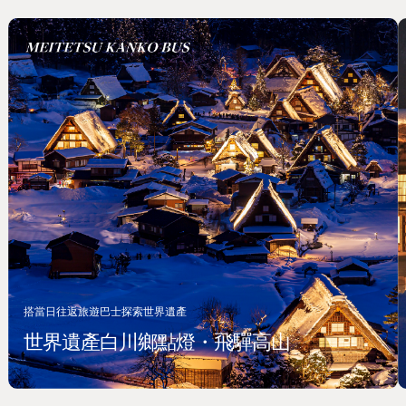
搭當日往返旅遊巴士探索世界遺產
世界遺產白川鄉點燈・飛驒高山