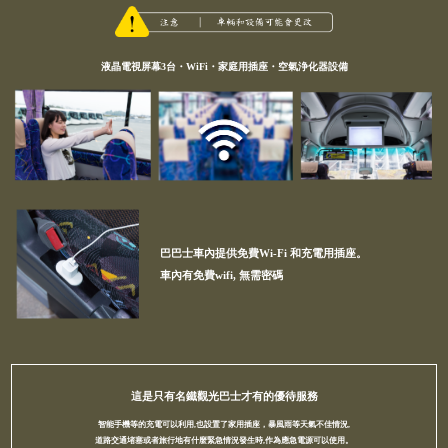
液晶電視屏幕3台・WiFi・家庭用插座・空氣浄化器設備
巴巴士車內提供免費Wi-Fi 和充電用插座。
車內有免費wifi, 無需密碼
這是只有名鐵觀光巴士才有的優待服務
智能手機等的充電可以利用,也設置了家用插座，暴風雨等天氣不佳情況,
道路交通堵塞或者旅行地有什麼緊急情況發生時,作為應急電源可以使用。